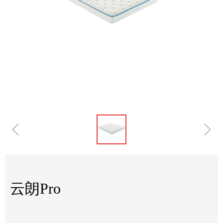
ꁆ
ꁇ
云朗Pro