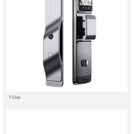
V12air