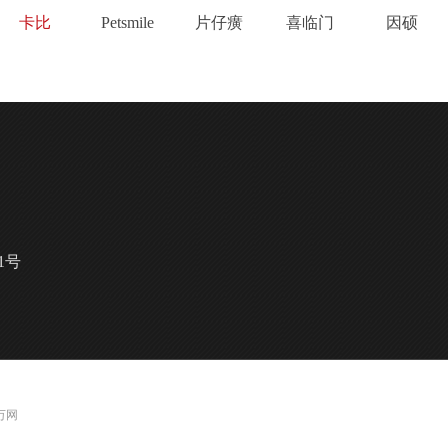
卡比
Petsmile
片仔癀
喜临门
因硕
1号
 万网